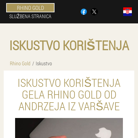
RHINO GOLD
SLUŽBENA STRANICA
ISKUSTVO KORIŠTENJA
Rhino Gold
Iskustvo
ISKUSTVO KORIŠTENJA
GELA RHINO GOLD OD
ANDRZEJA IZ VARŠAVE