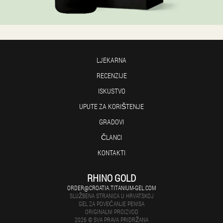
LJEKARNA
RECENZIJE
ISKUSTVO
UPUTE ZA KORIŠTENJE
GRADOVI
ČLANCI
KONTAKTI
RHINO GOLD
ORDER@CROATIA.TITANIUM-GEL.COM
SLUŽBENA STRANICA U HRVATSKOJ
GEL ZA POVEĆANJE PENISA
ORIGINALNI PROIZVOD
2026 © SVA PRAVA PRIDRŽANA