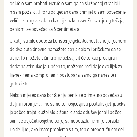
odlučio sam probati. Naručio sam ga na službenoj stranici i
nisam požalio. U roku od tjedan dana primijetio sam povećanje
veličine, a mjesec dana kasnije, nakon završetka cijelog tečaja,
penis mi se povećao za 6 centimetara.
U kutiji su bile upute za korištenje gela. Jednostavno je: jednom
do dva puta dnevno namažete penis gelom i pričekate da se
upije. To možete učiniti prije seksa, bit će to kao predigra i
dodatna stimulacija. Općenito, možemo reći da je ovo lijek za
lijene - nema kompliciranih postupaka, samo ga nanesite i
gotovi ste.
Nakon mjesec dana korištenja, penis se primjetno povećao u
duljini i promjeru. I ne samo to - osjećaji su postali svjetliji, seks
je počeo trajati duže! Moja žena je sada oduševljena! I počeo
sam se osjećati osjetno bolje, samopouzdanje mi je poraslo!
Dakle, ljudi, ako imate problema s tim, toplo preporučujem gel